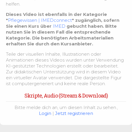
Palliative Versorgung – Grundlagen
3:50
helfen.
Dieses Video ist ebenfalls in der Kategorie
Emotionale und psychosoziale Aspekte der
"
Pflegewissen | IMEDconnect
" zugänglich, sofern
2:28
Sterbebegleitung
Sie einen Kurs über
IMED
gebucht haben. Bitte
nutzen Sie in diesem Fall die entsprechende
Kategorie. Die benötigten Arbeitsmaterialien
Sterbebegleitung in der Pflege
2:02
erhalten Sie durch den Kursanbieter.
Teile der visuellen Inhalte, Illustrationen oder
Animationen dieses Videos wurden unter Verwendung
KI-gestützter Technologien erstellt oder bearbeitet.
Zur didaktischen Unterstützung wird in diesem Video
ein virtueller Avatar verwendet. Die dargestellte Figur
ist computergeneriert und keine reale Person.
Skripte, Audio (Stream & Download)
Bitte melde dich an, um diesen Inhalt zu sehen.,
Login
|
Jetzt registrieren