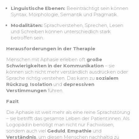
Linguistische Ebenen:
Beeinträchtigt sein können
Psychische Gesundheit
2:08
Syntax, Morphologie, Semantik und Pragmatik.
Prävention und Stressbewältigung
1:51
Modalitäten:
Sprachverstehen, Sprechen, Lesen
und Schreiben können unterschiedlich stark
betroffen sein.
Ausscheidung verstehen – Blase und Darm im
1:49
Überblick
Herausforderungen in der Therapie
Menschen mit Aphasie erleben oft
große
Kontinenz und Inkontinenz
4:13
Schwierigkeiten in der Kommunikation
– sie
können sich nicht mehr verständlich ausdrücken oder
Sprache richtig verstehen. Das kann zu
sozialem
Kontinenz – Fallbeispiel
3:16
Rückzug
,
Isolation
und
depressiven
Verstimmungen
führen.
Kommunikation – Vier-Ohren-Modell
1:39
Fazit
Themenfelder und Risikomatrix am Beispiel
2:47
Die Aphasie ist weit mehr als eine reine Sprachstörung
– sie betrifft das gesamte Leben der Patient:innen. Als
Logopäd:in benötigt man nicht nur Fachwissen,
Palliative Versorgung – Fallbeispiel
3:03
sondern auch viel
Geduld
,
Empathie
und
Verständnis
, um diesen Menschen nachhaltig zu