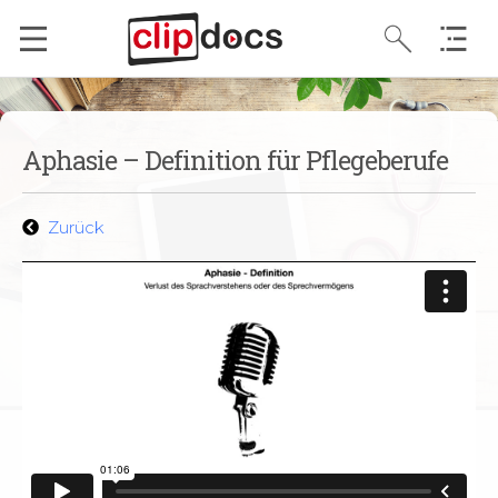
Vegetatives Nervensystem – Sympathikus &
3:16
Parasympathikus Grundlagen
Frontotemporale Demenz – einfach erklärt
1:56
Aphasie – Definition für Pflegeberufe
Wahrnehmung – Grundlagen
2:39
Zurück
Wahrnehmung – Vestibularsystem
2:43
Wahrnehmung – Störungsbilder Vestibularsystem
2:14
Wahrnehmung – Taktiles System
2:08
Wahrnehmung – Gustatorisches System &
1:31
Störungsbilder
Wahrnehmungsstörungen
1:52