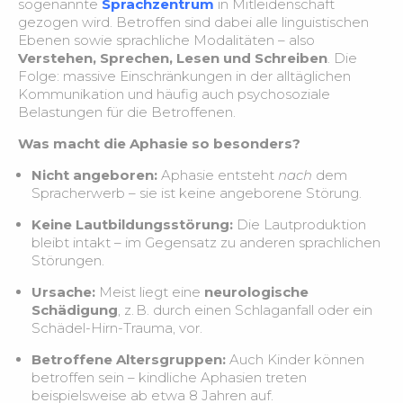
sogenannte
Sprachzentrum
in Mitleidenschaft
gezogen wird. Betroffen sind dabei alle linguistischen
Ebenen sowie sprachliche Modalitäten – also
Mundraum – Grundlagen
1:45
Verstehen, Sprechen, Lesen und Schreiben
. Die
Folge: massive Einschränkungen in der alltäglichen
Assassement zur Mundgesundheit
2:41
Kommunikation und häufig auch psychosoziale
Belastungen für die Betroffenen.
Nahrungsbestandteile – Grundlagen
5:32
Was macht die Aphasie so besonders?
Nicht angeboren:
Aphasie entsteht
nach
dem
Ernährung im Alter – Fallbeispiel
2:16
Spracherwerb – sie ist keine angeborene Störung.
Keine Lautbildungsstörung:
Die Lautproduktion
Schluckphasen
2:52
bleibt intakt – im Gegensatz zu anderen sprachlichen
Störungen.
Dysphagie
6:42
Ursache:
Meist liegt eine
neurologische
Schädigung
, z. B. durch einen Schlaganfall oder ein
Dysphagie- Pflegeunterstützung bei der
Schädel-Hirn-Trauma, vor.
3:39
Nahrungsaufnahme
Betroffene Altersgruppen:
Auch Kinder können
betroffen sein – kindliche Aphasien treten
Stress und mentale Gesundheit – Grundlage
2:05
beispielsweise ab etwa 8 Jahren auf.