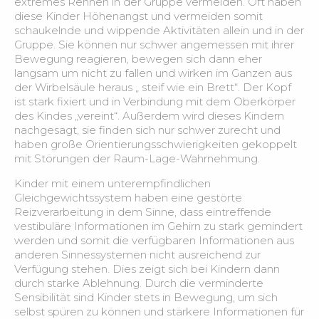
extremes Rennen in der Gruppe vermeiden. Oft haben
Aphasie – Umgang mit Wortfindungsstörungen für
3:14
diese Kinder Höhenangst und vermeiden somit
Pflegeberufe
schaukelnde und wippende Aktivitäten allein und in der
Gruppe. Sie können nur schwer angemessen mit ihrer
Krankenbeobachtung – Grundlagen
2:55
Bewegung reagieren, bewegen sich dann eher
langsam um nicht zu fallen und wirken im Ganzen aus
der Wirbelsäule heraus „ steif wie ein Brett“. Der Kopf
Krankenbeobachtung – Vitalparameter
1:32
ist stark fixiert und in Verbindung mit dem Oberkörper
des Kindes „vereint“. Außerdem wird dieses Kindern
Krankenbeobachtung – körperliche Anzeichen
nachgesagt, sie finden sich nur schwer zurecht und
2:50
richtig deuten
haben große Orientierungsschwierigkeiten gekoppelt
mit Störungen der Raum-Lage-Wahrnehmung.
Krankenbeobachtung – Fallbeispiel
3:11
Kinder mit einem unterempfindlichen
Gleichgewichtssystem haben eine gestörte
Reizverarbeitung in dem Sinne, dass eintreffende
Mundraum – Grundlagen
1:45
vestibuläre Informationen im Gehirn zu stark gemindert
werden und somit die verfügbaren Informationen aus
Assassement zur Mundgesundheit
2:41
anderen Sinnessystemen nicht ausreichend zur
Verfügung stehen. Dies zeigt sich bei Kindern dann
durch starke Ablehnung. Durch die verminderte
Nahrungsbestandteile – Grundlagen
5:32
Sensibilität sind Kinder stets in Bewegung, um sich
selbst spüren zu können und stärkere Informationen für