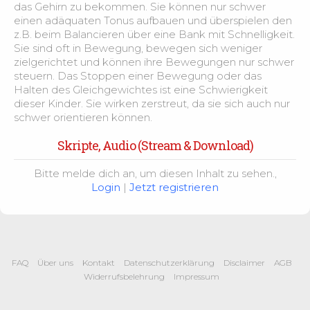
Ernährung im Alter – Fallbeispiel
2:16
das Gehirn zu bekommen. Sie können nur schwer
einen adäquaten Tonus aufbauen und überspielen den
z.B. beim Balancieren über eine Bank mit Schnelligkeit.
Schluckphasen
2:52
Sie sind oft in Bewegung, bewegen sich weniger
zielgerichtet und können ihre Bewegungen nur schwer
Dysphagie
6:42
steuern. Das Stoppen einer Bewegung oder das
Halten des Gleichgewichtes ist eine Schwierigkeit
dieser Kinder. Sie wirken zerstreut, da sie sich auch nur
Dysphagie- Pflegeunterstützung bei der
schwer orientieren können.
3:39
Nahrungsaufnahme
Skripte, Audio (Stream & Download)
Stress und mentale Gesundheit – Grundlage
2:05
Bitte melde dich an, um diesen Inhalt zu sehen.,
Login
|
Jetzt registrieren
Psychische Gesundheit
2:08
Prävention und Stressbewältigung
1:51
FAQ
Über uns
Kontakt
Datenschutzerklärung
Disclaimer
AGB
Ausscheidung verstehen – Blase und Darm im
1:49
Widerrufsbelehrung
Impressum
Überblick