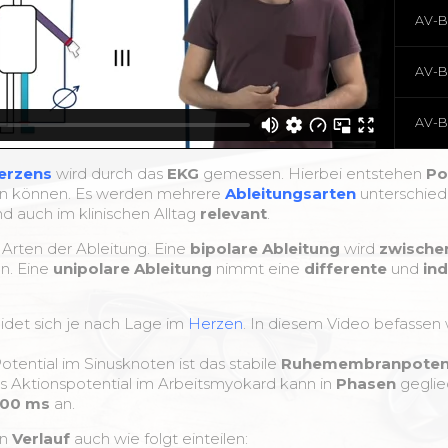
AV-Bl
AV-Bl
AV-Bl
erzens
wird durch das
EKG
gemessen. Hierbei entstehen
Po
en können. Es werden mehrere
Ableitungsarten
unterschied
 auch im klinischen Alltag
relevant
.
Arten der Ableitung. Eine
bipolare Ableitung
wird
zwischen
n. Eine
unipolare
Ableitung
nimmt eine
differente
und
ind
idet sich je nach Lage im
Herzen
. In diesem Video befassen 
tential im Sinusknoten ist das stabile
Ruhemembranpotent
as Aktionspotential im Arbeitsmyokard kann in
Phasen
geglie
 400 ms
an.
en
Verlauf
auch wie folgt einteilen: