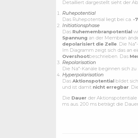
Detailliert dargestellt sieht der 
Ruhepotential
Das Ruhepotential liegt bei ca.
-
Initiationsphase
Das
Ruhemembranpotential
wi
Spannung
an der Membran änder
depolarisiert die Zelle
. Die Na
Im Diagramm zeigt sich das an 
Overshoot
beschrieben. Das
Me
Repolarisation
Die Na⁺-Kanäle beginnen sich zu
Hyperpolarisation
Das
Aktionspotential
bildet sic
und ist damit
nicht erregbar
. D
Die
Dauer
der Aktionspotentiale 
ms aus. 200 ms beträgt die Dauer