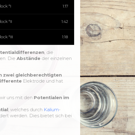
ock °I
1:17
ock °II
1:42
ock °III
1:18
tentialdifferenzen
, die
en. Die
Abstände
der einzelnen
 zwei gleichberechtigten
ifferente
Elektrode und hat
wir uns mit den
Potentialen im
ial
, welches durch
Kalium
-
dert werden. Dies bietet sich bei