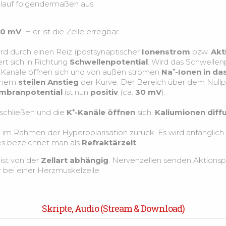
Ablauf folgendermaßen aus:
70 mV
. Hier ist die Zelle erregbar.
rd durch einen Reiz (postsynaptischer
Ionenstrom
bzw.
Akt
t sich in Richtung
Schwellenpotential
. Wird das Schwellenp
⁺-Kanäle öffnen sich und von außen strömen
Na⁺-Ionen in das
einem
steilen Anstieg
der Kurve. Der Bereich über dem Nullpu
mbranpotential
ist nun
positiv
(ca.
30 mV
).
 schließen und die
K⁺-Kanäle öffnen
sich.
Kaliumionen
diff
h im Rahmen der Hyperpolarisation zurück. Es wird anfänglich
ies bezeichnet man als
Refraktärzeit
.
ist von der
Zellart abhängig
. Nervenzellen senden Aktionsp
 bei einer Herzmuskelzelle.
Skripte, Audio (Stream & Download)