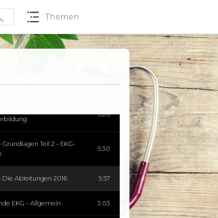
erflattern
Themen
Ableitung Grundlagen +
2:50
hoven
– Ableitung nach Goldberger
0:00
 Ableitung nach Wilson
1:32
 Grundlagen Teil 1 –
6:26
orbildung
 Grundlagen Teil 2 – EKG-
5:30
e
 Die Ableitungen 2016
5:57
nde EKG – Allgemein
3:03