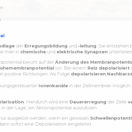
on
n
al
ndlage
der
Erregungsbildung
und
-leitung
. Sie entstehen 
die man in
chemische
und
elektrische Synapsen
unterteilen
potential beruht auf der
Änderung des Membranpotentia
uhemembranpotential
vor. Bei einem
Reiz depolarisiert
d
 in positive Richtungen. Als Folge
depolarisieren Nachbarze
nnungsgesteuerter
Ionenkanäle
in der Zellmembran möglich:
larisation
. Hierdurch wird eine
Dauererregung
der Zelle
v
 in der Lage, ein Aktionspotential auszulösen.
nur ausgelöst werden, wenn ein gewisses
Schwellenpotenti
ann sofort eine Depolarisation eingeleitet.