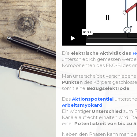
Die
elektrische Aktivität des
H
unterschiedlich gemessen werd
Komponenten des EKG-Bildes sind
Man unterscheidet verschiedene 
Punkten
des Körpers geschlosse
somit eine
Bezugselektrode
.
Das
Aktionspotential
untersche
Arbeitsmyokard
.
Ein wichtiger
Unterschied
zum Po
Kanäle aufrecht erhalten wird. D
einer
Potentialzeit von bis zu
Neben den Phasen kann man d