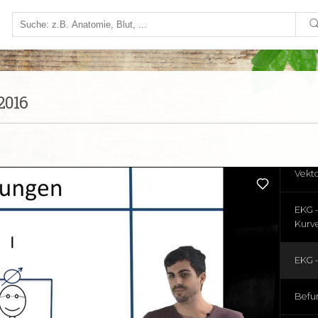
Kamm
EKG-
Eint
EKG 
2016
EKG –
EKG –
Vekt
EKG –
Kurv
EKG –
Befu