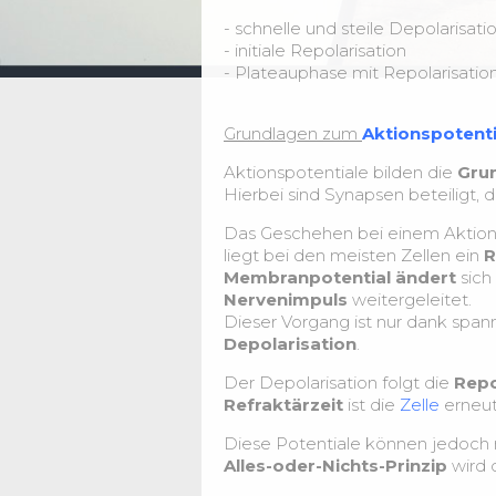
- schnelle und steile Depolarisati
- initiale Repolarisation
- Plateauphase mit Repolarisatio
Grundlagen zum
Aktionspotenti
Aktionspotentiale bilden die
Gru
Hierbei sind Synapsen beteiligt, 
Das Geschehen bei einem Aktions
liegt bei den meisten Zellen ein
R
Membranpotential ändert
sich
Nervenimpuls
weitergeleitet.
Dieser Vorgang ist nur dank spa
Depolarisation
.
Der Depolarisation folgt die
Repo
Refraktärzeit
ist die
Zelle
erneut
Diese Potentiale können jedoch 
Alles-oder-Nichts-Prinzip
wird d