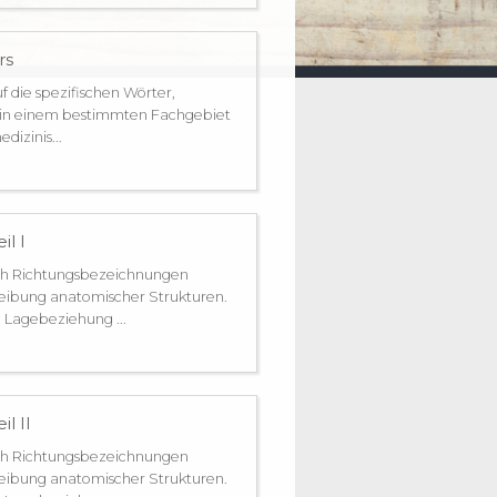
rs
f die spezifischen Wörter,
e in einem bestimmten Fachgebiet
dizinis...
l I
ch Richtungsbezeichnungen
eibung anatomischer Strukturen.
 Lagebeziehung ...
l II
ch Richtungsbezeichnungen
eibung anatomischer Strukturen.