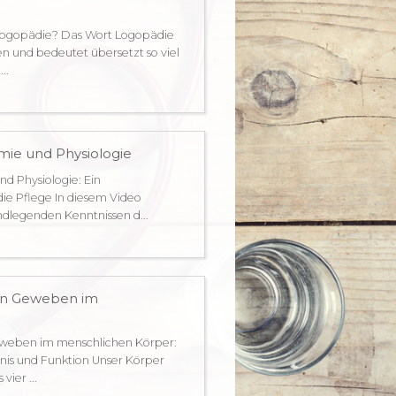
 Logopädie? Das Wort Logopädie
 und bedeutet übersetzt so viel
..
ie und Physiologie
d Physiologie: Ein
die Pflege In diesem Video
ndlegenden Kenntnissen d...
von Geweben im
eweben im menschlichen Körper:
nis und Funktion Unser Körper
ier ...