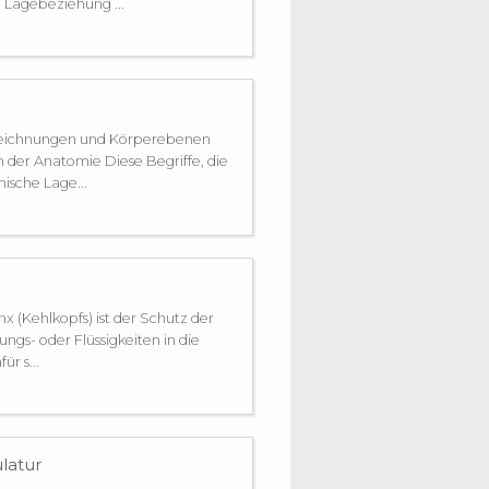
 Lagebeziehung ...
eichnungen und Körperebenen
 der Anatomie Diese Begriffe, die
sche Lage...
 (Kehlkopfs) ist der Schutz der
ngs- oder Flüssigkeiten in die
r s...
latur