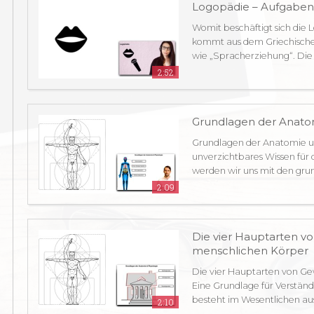
Logopädie – Aufgaben
Womit beschäftigt sich die
kommt aus dem Griechischen
wie „Spracherziehung“. Die .
2:52
Grundlagen der Anatom
Grundlagen der Anatomie un
unverzichtbares Wissen für 
werden wir uns mit den gru
2:09
Die vier Hauptarten 
menschlichen Körper
Die vier Hauptarten von G
Eine Grundlage für Verständ
besteht im Wesentlichen aus v
2:10