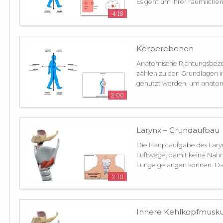
Es geht um ihrer räumlichen
4:18
Körperebenen
Anatomische Richtungsbez
zählen zu den Grundlagen in
genutzt werden, um anatomi
2:00
Larynx – Grundaufbau
Die Hauptaufgabe des Larynx
Luftwege, damit keine Nahru
Lunge gelangen können. Dafü
2:10
Innere Kehlkopfmusku