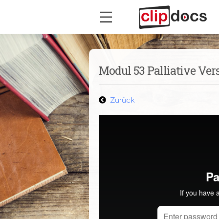
Modul 53 Palliative Ver
Zurück