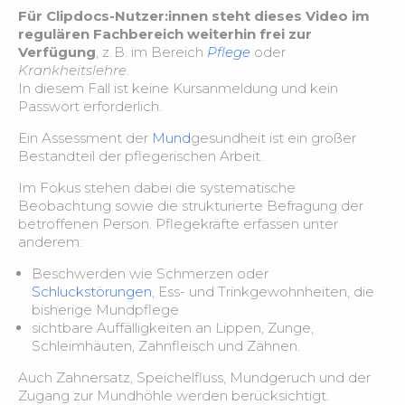
der Sterbebegleitung
Für Clipdocs-Nutzer:innen steht dieses Video im
regulären Fachbereich weiterhin frei zur
Verfügung
Modul 53 Palliative Versorgung – Fallbeispiel
, z. B. im Bereich
Pflege
oder
3:03
Krankheitslehre
.
In diesem Fall ist keine Kursanmeldung und kein
Modul 54 KI in der Pflege – Übungsvideo –
3:59
Passwort erforderlich.
Ein Assessment der
Mund
gesundheit ist ein großer
Modul 55 Biografische Daten – Was wirklich wichtig
4:28
Bestandteil der pflegerischen Arbeit.
ist
Im Fokus stehen dabei die systematische
Beobachtung sowie die strukturierte Befragung der
Modul 55 Wenn keine Informationen kommen –
1:55
betroffenen Person. Pflegekräfte erfassen unter
Umgang mit Schweigen & Abwehr
anderem:
Modul 55 Themenfelder und Risikomatrix am
Beschwerden wie Schmerzen oder
2:47
Beispiel
Schluckstörungen
, Ess- und Trinkgewohnheiten, die
bisherige Mundpflege
sichtbare Auffälligkeiten an Lippen, Zunge,
Modul 56 Stress und mentale Gesundheit –
Schleimhäuten, Zahnfleisch und Zähnen.
2:05
Grundlage
Auch Zahnersatz, Speichelfluss, Mundgeruch und der
Zugang zur Mundhöhle werden berücksichtigt.
Modul 56 Psychische Gesundheit
2:08