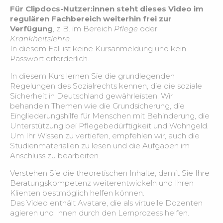
Modul 13 Schmerzmanagement – Lösungsbeispiel
Für Clipdocs-Nutzer:innen steht dieses Video im
4:35
zur instabilen Schmerzsituation –
regulären Fachbereich weiterhin frei zur
Verfügung
, z. B. im Bereich
Pflege
oder
Krankheitslehre
.
Modul 13 Schmerzmanagement – Pflegeberatung
5:16
In diesem Fall ist keine Kursanmeldung und kein
Passwort erforderlich.
Modul 15 Hautintegrität in der Pflege – Aufbau der
2:36
In diesem Kurs lernen Sie die grundlegenden
Haut
Regelungen des Sozialrechts kennen, die die soziale
Sicherheit in Deutschland gewährleisten. Wir
Modul 15 Hautintegrität in der Pflege-
behandeln Themen wie die Grundsicherung, die
3:14
Ersteinschätzung
Eingliederungshilfe für Menschen mit Behinderung, die
Unterstützung bei Pflegebedürftigkeit und Wohngeld.
Um Ihr Wissen zu vertiefen, empfehlen wir, auch die
Modul 15 Hautintegrität in der Pflege –
3:26
Studienmaterialien zu lesen und die Aufgaben im
Hautinspektion
Anschluss zu bearbeiten.
Verstehen Sie die theoretischen Inhalte, damit Sie Ihre
Modul 15 Hautintegrität in der Pflege – Fallbeispiel
1:42
Beratungskompetenz weiterentwickeln und Ihren
Klienten bestmöglich helfen können.
Modul 15 Hautintegrität in der Pflege – Beratung
3:11
Das Video enthält Avatare, die als virtuelle Dozenten
agieren und Ihnen durch den Lernprozess helfen.