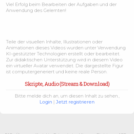
Modul 16 Chronische Wunden – Grundlagen &
Viel Erfolg beim Bearbeiten der Aufgaben und der
5:14
Erstbeurteilung –
Anwendung des Gelernten!
Modul 16 Chronische Wunden – Pflegeplanung,
3:17
Durchführung & Prophylaxe –
Teile der visuellen Inhalte, Illustrationen oder
Modul 16 Chronische Wunden – Pflegeansätze,
3:17
Animationen dieses Videos wurden unter Verwendung
Dokumentation & Verlaufskontrolle –
KI-gestützter Technologien erstellt oder bearbeitet.
Zur didaktischen Unterstützung wird in diesem Video
Modul 16 Chronische Wunden – Leonie Lindner
ein virtueller Avatar verwendet. Die dargestellte Figur
2:35
Fallbeispiel
ist computergeneriert und keine reale Person.
Skripte, Audio (Stream & Download)
Modul 16 Chronische Wunden -Rolle der
6:32
Pflegehelfer –
Bitte melde dich an, um diesen Inhalt zu sehen.,
Login
|
Jetzt registrieren
Modul 16 Chronische Wunden – Fragen innerhalb
5:04
der Pflegeberatung
Modul 17 Dekubitusprophylaxe – Grundlagen
2:18