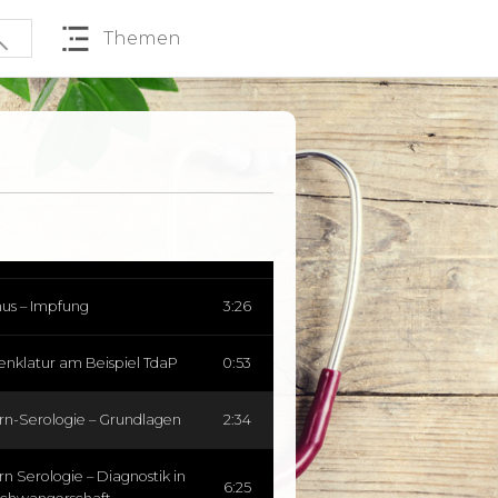
Themen
ngen – aktive & passive
4:41
ung
-Impfung
3:22
nus – Grundlagen
2:54
nus – Impfung
3:26
nklatur am Beispiel TdaP
0:53
rn-Serologie – Grundlagen
2:34
n Serologie – Diagnostik in
6:25