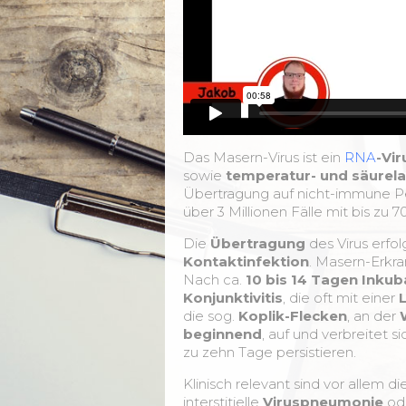
Das Masern-Virus ist ein
RNA
-Vir
sowie
temperatur- und säurela
Übertragung auf nicht-immune Pe
über 3 Millionen Fälle mit bis zu 
Die
Übertragung
des Virus erfol
Kontaktinfektion
. Masern-Erkra
Nach ca.
10 bis 14 Tagen Inkub
Konjunktivitis
, die oft mit einer
die sog.
Koplik-Flecken
, an der
beginnend
, auf und verbreitet s
zu zehn Tage persistieren.
Klinisch relevant sind vor allem 
interstitielle
Viruspneumonie
od