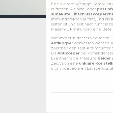
Eine weitere wichtige Komplikatio
auftreten. Als para- oder
postinf
subakute Einschlusskörperche
Immundefekten auftritt, und als
s
selten ist und erst nach fünf bis 
Masern-Erkrankungen eine Beteil
Wie immer in der serologischen 
Antikörper
gemessen werden. In 
zwischen den Test-Kits mitunter
Da
Antikörper
bei Vorhandense
Exanthems die Messung
beider 
Zeigt sich eine
unklare Konstell
bronchoalveolären Lavageflüssig