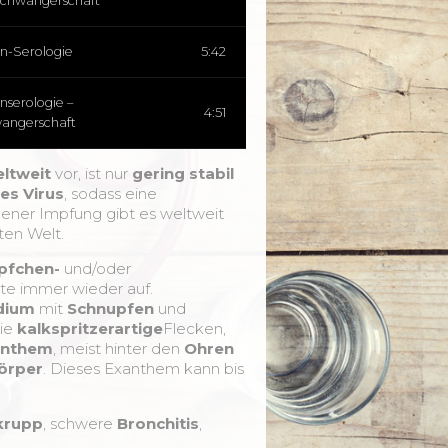
Schwangerschaft
ln-Serologie
5:42
nserologie –
4:51
angerschaft
ltweit
vor, ist nur
gering stabil
es Virus
, sodass eine
ener Impfung gibt es weltweit
ten Welt.
pfchen-
und/oder
ate immer wieder auf.
dium
mit
Schnupfen
und
die
kalkspritzerartige
Flecken,
nthem
, meist hinter den
Ohren
örper
. Dieses Exanthem kann bis
krupp
, schwere
Bronchitis
,