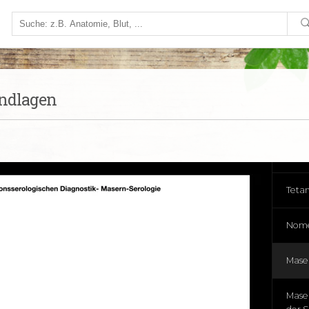
Impfu
Impf
undlagen
Rota
Teta
Teta
Nome
Mase
Maser