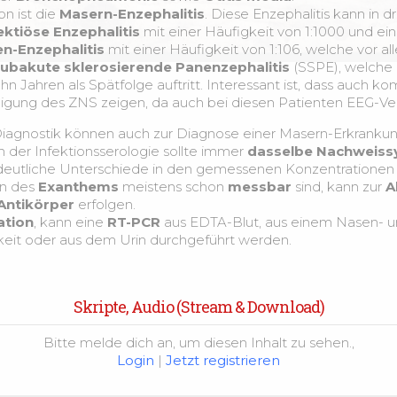
n ist die
Masern-Enzephalitis
. Diese Enzephalitis kann in
ektiöse Enzephalitis
mit einer Häufigkeit von 1:1000 und einer
n-Enzephalitis
mit einer Häufigkeit von 1:106, welche vor a
ubakute sklerosierende Panenzephalitis
(SSPE), welche 
zehn Jahren als Spätfolge auftritt. Interessant ist, dass auch k
igung des ZNS zeigen, da auch bei diesen Patienten EEG-Ve
Diagnostik können auch zur Diagnose einer Masern-Erkranku
der Infektionsserologie sollte immer
dasselbe Nachweis
 deutliche Unterschiede in den gemessenen Konzentratione
in des
Exanthems
meistens schon
messbar
sind, kann zur
A
Antikörper
erfolgen.
ation
, kann eine
RT-PCR
aus EDTA-Blut, aus einem Nasen- un
keit oder aus dem Urin durchgeführt werden.
Skripte, Audio (Stream & Download)
Bitte melde dich an, um diesen Inhalt zu sehen.,
Login
|
Jetzt registrieren