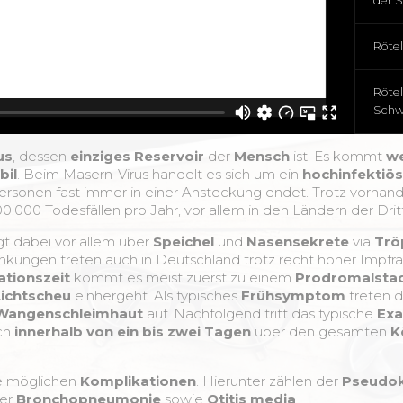
der 
Röte
Rötel
Schw
us
, dessen
einziges
Reservoir
der
Mensch
ist. Es kommt
we
bil
. Beim Masern-Virus handelt es sich um ein
hochinfektiös
rsonen fast immer in einer Ansteckung endet. Trotz vorhand
700.000 Todesfällen pro Jahr, vor allem in den Ländern der Drit
gt dabei vor allem über
Speichel
und
Nasensekrete
via
Trö
nkungen treten auch in Deutschland trotz recht hoher Impfr
ationszeit
kommt es meist zuerst zu einem
Prodromalsta
Lichtscheu
einhergeht. Als typisches
Frühsymptom
treten 
Wangenschleimhaut
auf. Nachfolgend tritt das typische
Exa
ich
innerhalb von ein bis zwei Tagen
über den gesamten
K
die möglichen
Komplikationen
. Hierunter zählen der
Pseudo
er
Bronchopneumonie
sowie
Otitis media
.