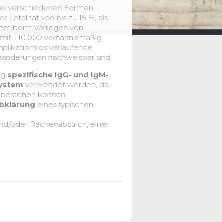
 drei verschiedenen Formen
 Letalität von bis zu 15 %, als
llem beim Vorliegen von
mit 1:10.000 verhältnismäßig
omplikationslos verlaufende
ränderungen nachweisbar sind.
ng
spezifische IgG- und IgM-
system
verwendet werden, da
n bestehen können.
bklärung
eines typischen
d/oder Rachenabstrich, einer