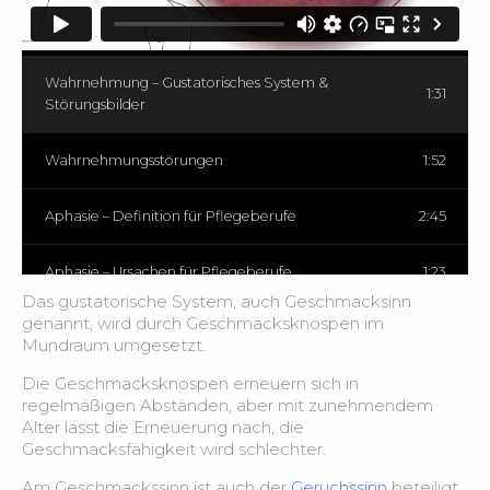
Wahrnehmung – Taktiles System
2:08
Wahrnehmung – Gustatorisches System &
1:31
Störungsbilder
Wahrnehmungsstörungen
1:52
Aphasie – Definition für Pflegeberufe
2:45
Aphasie – Ursachen für Pflegeberufe
1:23
Das gustatorische System, auch Geschmacksinn
genannt, wird durch Geschmacksknospen im
Aphasie – Einteilung für Pflegeberufe
4:02
Mundraum umgesetzt.
Die Geschmacksknospen erneuern sich in
Aphasie – Umgang mit Wortfindungsstörungen für
3:14
regelmäßigen Abständen, aber mit zunehmendem
Pflegeberufe
Alter lässt die Erneuerung nach, die
Geschmacksfähigkeit wird schlechter.
Krankenbeobachtung – Grundlagen
2:55
Am Geschmackssinn ist auch der
Geruchssinn
beteiligt.