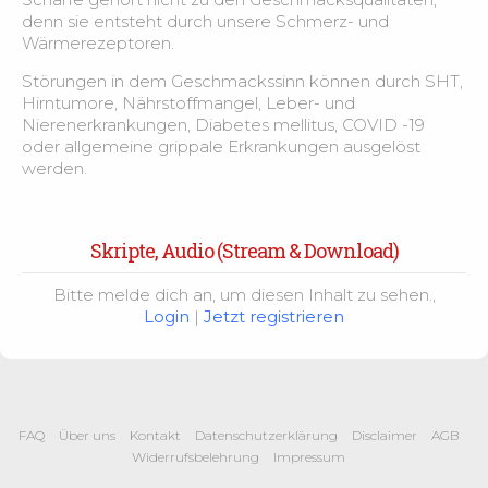
Dysphagie
6:42
denn sie entsteht durch unsere Schmerz- und
Wärmerezeptoren.
Dysphagie- Pflegeunterstützung bei der
3:39
Störungen in dem Geschmackssinn können durch SHT,
Nahrungsaufnahme
Hirntumore, Nährstoffmangel, Leber- und
Nierenerkrankungen, Diabetes mellitus, COVID -19
Stress und mentale Gesundheit – Grundlage
2:05
oder allgemeine grippale Erkrankungen ausgelöst
werden.
Psychische Gesundheit
2:08
Skripte, Audio (Stream & Download)
Prävention und Stressbewältigung
1:51
Bitte melde dich an, um diesen Inhalt zu sehen.,
Ausscheidung verstehen – Blase und Darm im
Login
|
Jetzt registrieren
1:49
Überblick
Kontinenz und Inkontinenz
4:13
FAQ
Über uns
Kontakt
Datenschutzerklärung
Disclaimer
AGB
Kontinenz – Fallbeispiel
3:16
Widerrufsbelehrung
Impressum