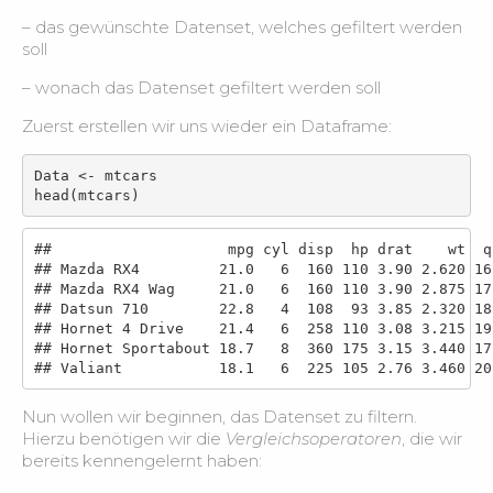
Datensatz vorbereiten
5:51
– das gewünschte Datenset, welches gefiltert werden
soll
Daten manipulieren
8:45
– wonach das Datenset gefiltert werden soll
Deskriptive Statistik – Grundlagen
7:45
Zuerst erstellen wir uns wieder ein Dataframe:
Data <- mtcars

Deskriptive Statistik – Mittelwert und Co.
5:00
head(mtcars)
Grundlagen der Visualisierung
10:02
##                    mpg cyl disp  hp drat    wt  q
## Mazda RX4         21.0   6  160 110 3.90 2.620 16
## Mazda RX4 Wag     21.0   6  160 110 3.90 2.875 17
Histogramme
8:30
## Datsun 710        22.8   4  108  93 3.85 2.320 18
## Hornet 4 Drive    21.4   6  258 110 3.08 3.215 19
Boxplot
7:12
## Hornet Sportabout 18.7   8  360 175 3.15 3.440 17
## Valiant           18.1   6  225 105 2.76 3.460 20
Scatterplot
5:47
Nun wollen wir beginnen, das Datenset zu filtern.
Hierzu benötigen wir die
Vergleichsoperatoren
, die wir
Plots kombinieren
9:38
bereits kennengelernt haben: