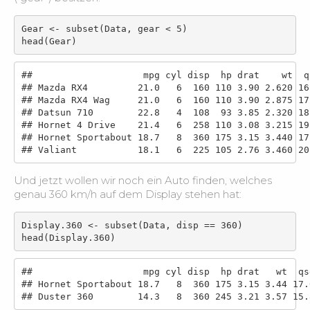
Gear <- subset(Data, gear < 5)

head(Gear)
##                    mpg cyl disp  hp drat    wt  q
## Mazda RX4         21.0   6  160 110 3.90 2.620 16
## Mazda RX4 Wag     21.0   6  160 110 3.90 2.875 17
## Datsun 710        22.8   4  108  93 3.85 2.320 18
## Hornet 4 Drive    21.4   6  258 110 3.08 3.215 19
## Hornet Sportabout 18.7   8  360 175 3.15 3.440 17
## Valiant           18.1   6  225 105 2.76 3.460 20
Und jetzt wollen wir noch ein Auto finden, welches
genau 360 km/h auf dem Display stehen hat:
Display.360 <- subset(Data, disp == 360)

head(Display.360)
##                    mpg cyl disp  hp drat   wt  qs
## Hornet Sportabout 18.7   8  360 175 3.15 3.44 17.
## Duster 360        14.3   8  360 245 3.21 3.57 15.