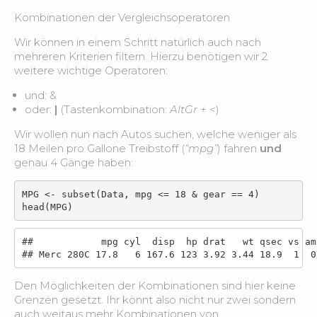
Kombinationen der Vergleichsoperatoren
Wir können in einem Schritt natürlich auch nach
mehreren Kriterien filtern. Hierzu benötigen wir 2
weitere wichtige Operatoren:
und: &
oder:
|
(Tastenkombination:
AltGr + <
)
Wir wollen nun nach Autos suchen, welche weniger als
18 Meilen pro Gallone Treibstoff (
“mpg”
) fahren
und
genau 4 Gänge haben:
MPG <- subset(Data, mpg <= 18 & gear == 4)

head(MPG)
##            mpg cyl  disp  hp drat   wt qsec vs am 
## Merc 280C 17.8   6 167.6 123 3.92 3.44 18.9  1  0
Den Möglichkeiten der Kombinationen sind hier keine
Grenzen gesetzt. Ihr könnt also nicht nur zwei sondern
auch weitaus mehr Kombinationen von