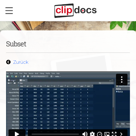
Klassische Rechenoperationen in R
4:33
Spezielle Rechenoperationen – Logarithmus
7:02
Subset
Boolesche Operatoren
4:25
Variablen
5:13
Zurück
Vektor-Indexierung
4:12
Runden
3:50
Datentypen
5:42
Datenformen
3:23
Samples
4:24