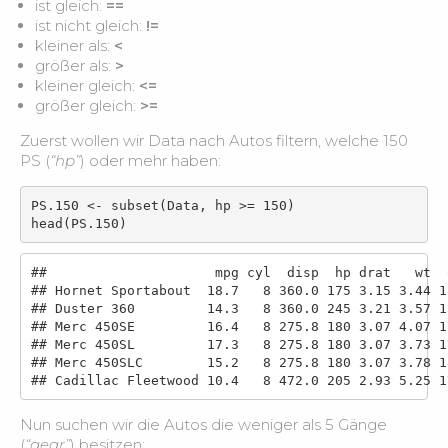
ist gleich:
==
weitere Visualisierungen
3:05
ist nicht gleich:
!=
kleiner als:
<
größer als:
>
kleiner gleich:
<=
größer gleich:
>=
Zuerst wollen wir Data nach Autos filtern, welche 150
PS (
“hp”
) oder mehr haben:
PS.150 <- subset(Data, hp >= 150)

head(PS.150)
##                     mpg cyl  disp  hp drat   wt  
## Hornet Sportabout  18.7   8 360.0 175 3.15 3.44 1
## Duster 360         14.3   8 360.0 245 3.21 3.57 1
## Merc 450SE         16.4   8 275.8 180 3.07 4.07 1
## Merc 450SL         17.3   8 275.8 180 3.07 3.73 1
## Merc 450SLC        15.2   8 275.8 180 3.07 3.78 1
## Cadillac Fleetwood 10.4   8 472.0 205 2.93 5.25 1
Nun suchen wir die Autos die weniger als 5 Gänge
(
“gear”
) besitzen: