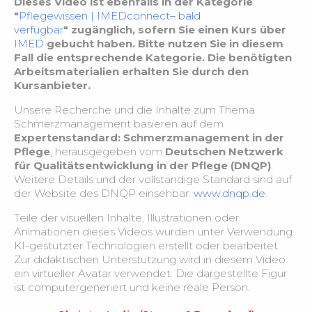
Dieses Video ist ebenfalls in der Kategorie
"
Pflegewissen | IMEDconnect– bald
verfügbar
" zugänglich, sofern Sie einen Kurs über
Hautinspektion
3:26
IMED
gebucht haben. Bitte nutzen Sie in diesem
Fall die entsprechende Kategorie. Die benötigten
Haut – Fallbeispiel
1:42
Arbeitsmaterialien erhalten Sie durch den
Kursanbieter.
Hautintegrität in der Pflege – Beratung
3:11
Unsere Recherche und die Inhalte zum Thema
Schmerzmanagement basieren auf dem
Expertenstandard: Schmerzmanagement in der
Chronische Wunden – Grundlagen & Erstbeurteilung
1:14
Pflege
, herausgegeben vom
Deutschen Netzwerk
für Qualitätsentwicklung in der Pflege (DNQP)
.
Chronische Wunden – Pflegeplanung, Durchführung
Weitere Details und der vollständige Standard sind auf
3:17
& Prophylaxe
der Website des DNQP einsehbar:
www.dnqp.de
.
Teile der visuellen Inhalte, Illustrationen oder
Chronische Wunden – Pflegeansätze,
3:17
Animationen dieses Videos wurden unter Verwendung
Dokumentation & Verlaufskontrolle
KI-gestützter Technologien erstellt oder bearbeitet.
Zur didaktischen Unterstützung wird in diesem Video
ein virtueller Avatar verwendet. Die dargestellte Figur
Chronische Wunden – Fragen innerhalb der
5:04
ist computergeneriert und keine reale Person.
Pflegeberatung