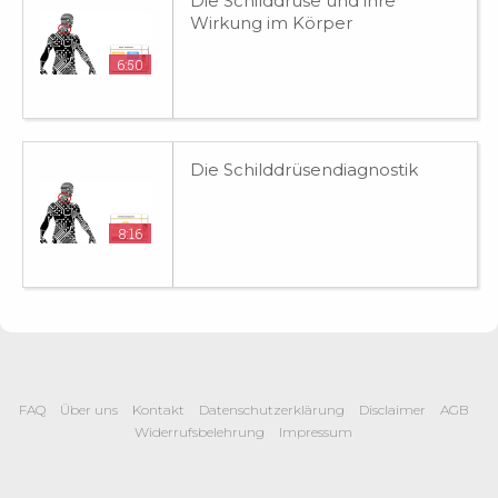
Die Schilddrüse und ihre
Wirkung im Körper
6:50
Die Schilddrüsendiagnostik
8:16
FAQ
Über uns
Kontakt
Datenschutzerklärung
Disclaimer
AGB
Widerrufsbelehrung
Impressum