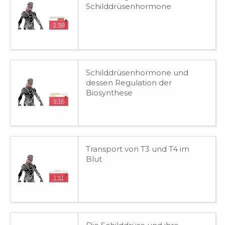
Schilddrüsenhormone
2:38
Schilddrüsenhormone und
dessen Regulation der
Biosynthese
5:16
Transport von T3 und T4 im
Blut
1:31