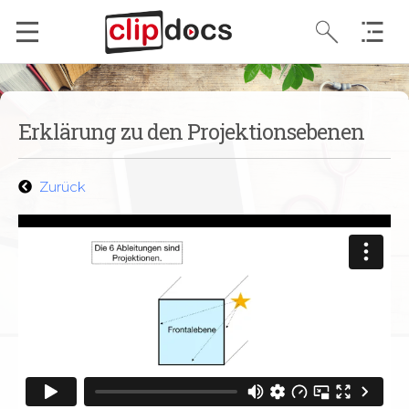
Erklärung zu den Projektionsebenen
Zurück
EKG-Ableitung Grundlagen + Einthoven
2:50
EKG – Ableitung nach Goldberger
0:00
EKG – Ableitung nach Wilson
1:32