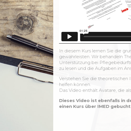
In diesem Kurs lernen Sie die gr
gewährleisten. Wir behandeln The
Unterstützung bei Pflegebedürfti
zu lesen und die Aufgaben im Ans
Verstehen Sie die theoretischen 
helfen können.
Das Video enthält Avatare, die al
Dieses Video ist ebenfalls in d
einen Kurs über IMED gebucht 