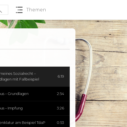
Themen
 61 Aphasie – Ursachen
1:23
 61 Aphasie – Einteilung
4:02
l 61 Aphasie – Umgang mit
3:14
findungsstörungen
 61 Aphasie – Fallbeispiel
2:01
meines Sozialrecht –
6:19
lagen mit Fallbeispiel
nus – Grundlagen
2:54
nus – Impfung
3:26
nklatur am Beispiel TdaP
0:53