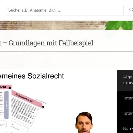
Modul
Modul
 – Grundlagen mit Fallbeispiel
Modu
Wort
Modul
Allge
Grund
Teta
Teta
Nome